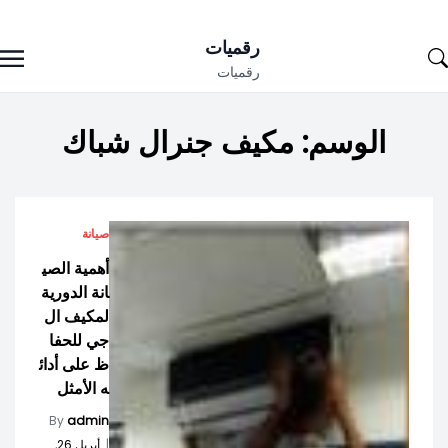
Ski
رقميات
t
رقميات
conten
الوسم:
مكيف جنرال شباك
صيانة
أهمية الصي
انة الدورية
لمكيف ال
جي للحفا
ظ على أدائ
ه الأمثل
By
admin
|
أبريل 26,