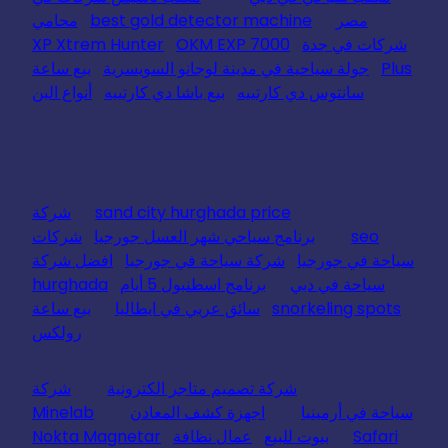
مصر
best gold detector machine
محامي
شركات في جدة
OKM EXP 7000
XP Xtrem Hunter
Plus
جولة سياحية في مدينة لوجانو السويسرية
بيع ساعة
سانتوس دي كارتييه
بيع باشا دي كارتييه
أنواع البن
sand city hurghada price
شركة
seo
برنامج سياحي شهر العسل جورجيا
شركات
سياحة في جورجيا
شركة سياحة في جورجيا
افضل شركة
سياحة في دبي
برنامج اسطنبول 5 أيام
hurghada
snorkeling spots
سائق عربي في ايطاليا
بيع ساعة
رولكس
شركة تصميم متاجر الكترونية
شركة
سياحة في أرمينيا
اجهزة كشف المعادن
Minelab
Safari
بيوت للبيع
عمال نظافة
Nokta Magnetar