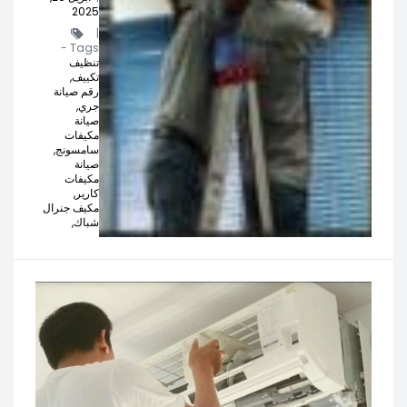
2025
|
Tags -
تنظيف
تكييف,
رقم صيانة
جري,
صيانة
مكيفات
سامسونج,
صيانة
مكيفات
كارير,
مكيف جنرال
شباك,