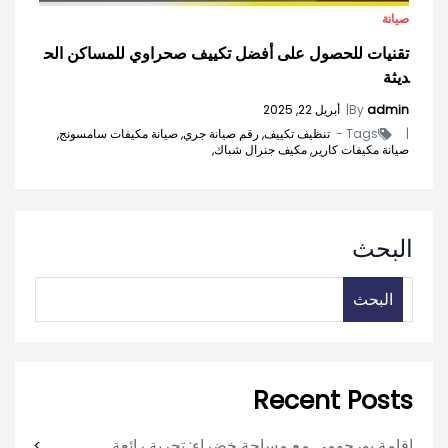
صيانة
تقنيات للحصول على أفضل تكييف صحراوي للمساكن الح
ديثة
admin
By
|
أبريل 22, 2025
|
Tags -
تنظيف تكييف,
رقم صيانة جري,
صيانة مكيفات سامسونج,
صيانة مكيفات كارير,
مكيف جنرال شباك,
البحث
البحث
Recent Posts
إقامة بورجومي مع مساحة خضراء: تجربة رائعة