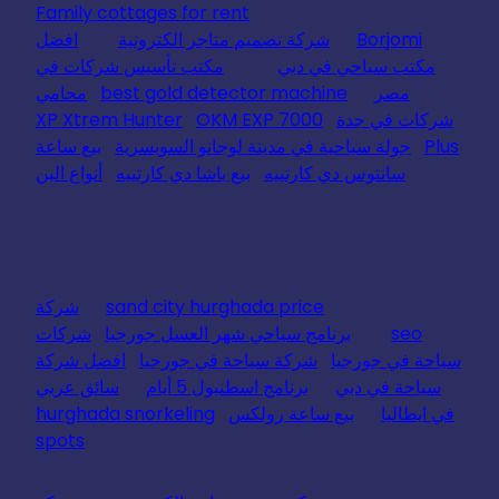
Family cottages for rent
Borjomi
شركة تصميم متاجر الكترونية
افضل
مكتب سياحي في دبي
مكتب تأسيس شركات في
مصر
best gold detector machine
محامي
شركات في جدة
OKM EXP 7000
XP Xtrem Hunter
Plus
جولة سياحية في مدينة لوجانو السويسرية
بيع ساعة
سانتوس دي كارتييه
بيع باشا دي كارتييه
أنواع البن
sand city hurghada price
شركة
seo
برنامج سياحي شهر العسل جورجيا
شركات
سياحة في جورجيا
شركة سياحة في جورجيا
افضل شركة
سياحة في دبي
برنامج اسطنبول 5 أيام
سائق عربي
في ايطاليا
بيع ساعة رولكس
hurghada snorkeling
spots