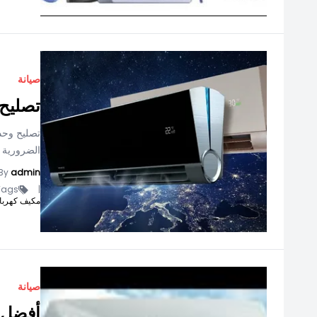
صيانة
تصليح 
تصليح وحد
الضرورية ف
By
admin
ags -
|
مكيف كهربا
صيانة
أفضل م