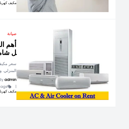
مكيف كهربا
صيانة
أهم ال
ل شام
سعر مكيف ص
المنزلي. و
By
admin
ags -
|
مكيف كهربا