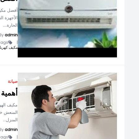
أفضل مكيف
الأجهزة ا
الحارة....
By
admin
ags -
|
مكيف كهربا
صيانة
أهمية 
مكيف الهو
المنعش خل
المنزل...
By
admin
ags -
|