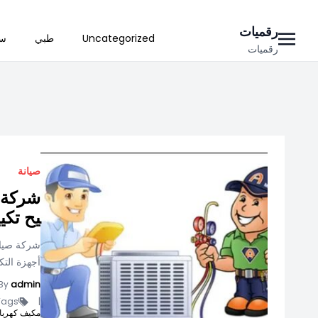
Ski
رقميات
Uncategorized
طبي
سي
t
رقميات
conten
صيانة
شركة ص
يح تكي
شركة صيانة
أجهزة التك
By
admin
ags -
|
مكيف كهربا