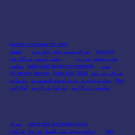
Family cottages for rent
Borjomi
شركة تصميم متاجر الكترونية
افضل
مكتب سياحي في دبي
مكتب تأسيس شركات في
مصر
best gold detector machine
محامي
شركات في جدة
OKM EXP 7000
XP Xtrem Hunter
Plus
جولة سياحية في مدينة لوجانو السويسرية
بيع ساعة
سانتوس دي كارتييه
بيع باشا دي كارتييه
أنواع البن
sand city hurghada price
شركة
seo
برنامج سياحي شهر العسل جورجيا
شركات