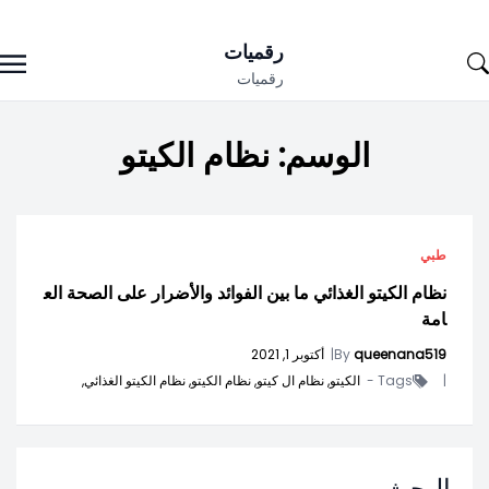
Ski
رقميات
t
رقميات
conten
الوسم:
نظام الكيتو
طبي
نظام الكيتو الغذائي ما بين الفوائد والأضرار على الصحة الع
امة
queenana519
By
|
أكتوبر 1, 2021
|
Tags -
الكيتو,
نظام ال كيتو,
نظام الكيتو,
نظام الكيتو الغذائي,
البحث