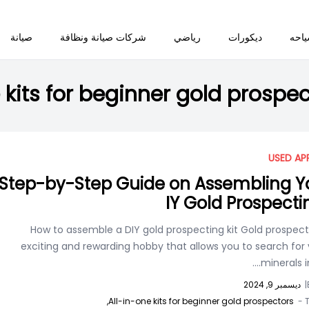
احه
ديكورات
رياضي
شركات صيانة ونظافة
صيانة
 kits for beginner gold prospe
USED AP
Step-by-Step Guide on Assembling Y
IY Gold Prospectin
How to assemble a DIY gold prospecting kit Gold prospect
exciting and rewarding hobby that allows you to search for
minerals in 
|
ديسمبر 9, 2024
All-in-one kits for beginner gold prospectors,
T