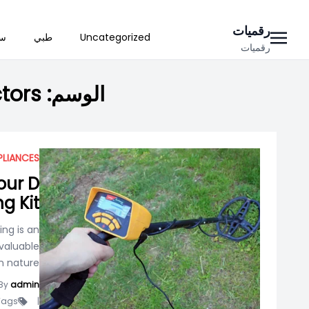
Ski
رقميات
Uncategorized
طبي
سي
t
رقميات
conten
الوسم:
ctors
PLIANCES
our D
g Kit
ing is an
 valuable
nature....
By
admin
ags -
|