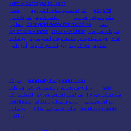
Family cottages for rent
Borjomi
شركة تصميم متاجر الكترونية
افضل
مكتب سياحي في دبي
مكتب تأسيس شركات في
مصر
best gold detector machine
محامي
شركات في جدة
OKM EXP 7000
XP Xtrem Hunter
Plus
جولة سياحية في مدينة لوجانو السويسرية
بيع ساعة
سانتوس دي كارتييه
بيع باشا دي كارتييه
أنواع البن
sand city hurghada price
شركة
seo
برنامج سياحي شهر العسل جورجيا
شركات
سياحة في جورجيا
شركة سياحة في جورجيا
افضل شركة
سياحة في دبي
برنامج اسطنبول 5 أيام
hurghada
snorkeling spots
سائق عربي في ايطاليا
بيع ساعة
رولكس