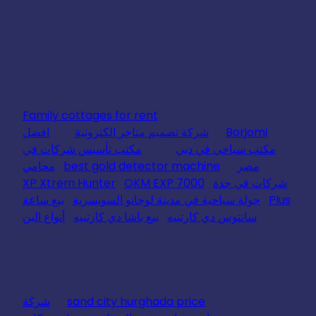
Family cottages for rent
Borjomi
شركة تصميم متاجر الكترونية
افضل
مكتب سياحي في دبي
مكتب تأسيس شركات في
مصر
best gold detector machine
محامي
شركات في جدة
OKM EXP 7000
XP Xtrem Hunter
Plus
جولة سياحية في مدينة لوجانو السويسرية
بيع ساعة
سانتوس دي كارتييه
بيع باشا دي كارتييه
أنواع البن
sand city hurghada price
شركة