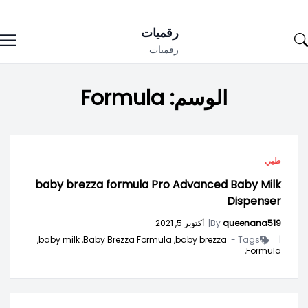
Ski
رقميات
t
رقميات
conten
الوسم:
Formula
طبي
baby brezza formula Pro Advanced Baby Milk
Dispenser
queenana519
By
|
أكتوبر 5, 2021
baby milk,
Baby Brezza Formula,
baby brezza,
Tags -
|
Formula,