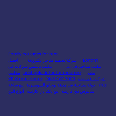
Family cottages for rent
Borjomi
شركة تصميم متاجر الكترونية
افضل
مكتب سياحي في دبي
مكتب تأسيس شركات في
مصر
best gold detector machine
محامي
شركات في جدة
OKM EXP 7000
XP Xtrem Hunter
Plus
جولة سياحية في مدينة لوجانو السويسرية
بيع ساعة
سانتوس دي كارتييه
بيع باشا دي كارتييه
أنواع البن