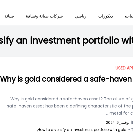
احه
ديكورات
رياضي
شركات صيانة ونظافة
صيانة
sify an investment portfolio wi
USED AP
Why is gold considered a safe-haven
Why is gold considered a safe-haven asset? The allure of 
safe-haven asset has been a defining characteristic of the 
metal for cen
|
نوفمبر 9, 2024
How to diversify an investment portfolio with gold,
T