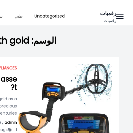
Ski
رقميات
Uncategorized
طبي
سي
t
رقميات
conten
الوسم:
th gold
PLIANCES
 asse
t?
gold as a
precious
turies....
By
admin
ags -
|