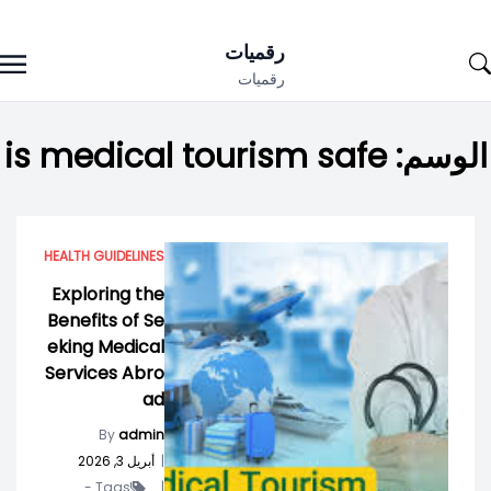
Ski
رقميات
t
رقميات
conten
الوسم:
is medical tourism safe
HEALTH GUIDELINES
Exploring the
Benefits of Se
eking Medical
Services Abro
ad
By
admin
|
أبريل 3, 2026
Tags -
|