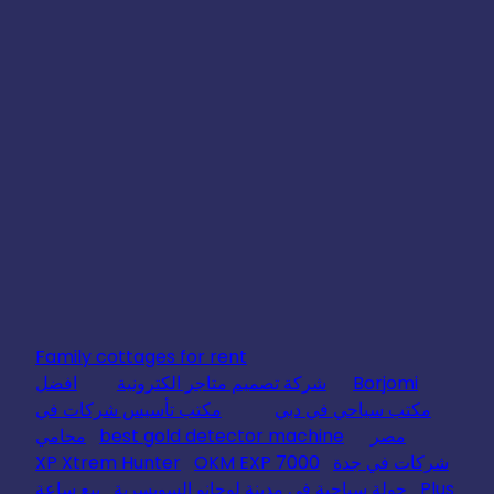
Family cottages for rent
Borjomi
شركة تصميم متاجر الكترونية
افضل
مكتب سياحي في دبي
مكتب تأسيس شركات في
مصر
best gold detector machine
محامي
شركات في جدة
OKM EXP 7000
XP Xtrem Hunter
Plus
جولة سياحية في مدينة لوجانو السويسرية
بيع ساعة