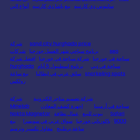
سانتوس دي كارتييه
بيع باشا دي كارتييه
أنواع البن
sand city hurghada price
شركة
seo
برنامج سياحي شهر العسل جورجيا
شركات
سياحة في جورجيا
شركة سياحة في جورجيا
افضل شركة
سياحة في دبي
برنامج اسطنبول 5 أيام
hurghada
snorkeling spots
سائق عربي في ايطاليا
بيع ساعة
رولكس
شركة تصميم متاجر الكترونية
شركة
سياحة في أرمينيا
اجهزة كشف المعادن
Minelab
Safari
بيوت للبيع
عمال نظافة
Nokta Magnetar
9000
باكورياني جورجيا
سواق عربي في سويسرا
بيع
ساعة بريتلينج
مقاول تكسير وترميم