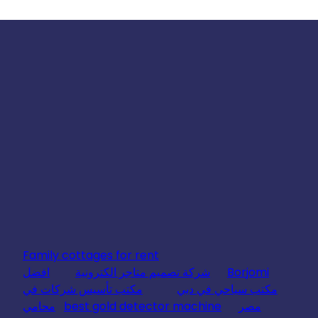
Family cottages for rent
Borjomi
شركة تصميم متاجر الكترونية
افضل
مكتب سياحي في دبي
مكتب تأسيس شركات في
مصر
best gold detector machine
محامي