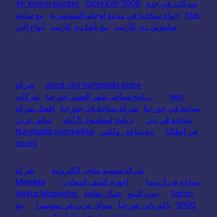
شركات في جدة
OKM EXP 7000
XP Xtrem Hunter
Plus
جولة سياحية في مدينة لوجانو السويسرية
بيع ساعة
سانتوس دي كارتييه
بيع باشا دي كارتييه
أنواع البن
sand city hurghada price
شركة
seo
برنامج سياحي شهر العسل جورجيا
شركات
سياحة في جورجيا
شركة سياحة في جورجيا
افضل شركة
سياحة في دبي
برنامج اسطنبول 5 أيام
سائق عربي
في ايطاليا
بيع ساعة رولكس
hurghada snorkeling
spots
شركة تصميم متاجر الكترونية
شركة
سياحة في أرمينيا
اجهزة كشف المعادن
Minelab
Safari
بيوت للبيع
عمال نظافة
Nokta Magnetar
9000
باكورياني جورجيا
سواق عربي في سويسرا
بيع
ساعة بريتلينج
مقاول تكسير وترميم