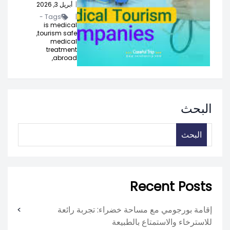
|
أبريل 3, 2026
Tags -
|
is medical
tourism safe,
medical
treatment
abroad,
البحث
البحث
Recent Posts
إقامة بورجومي مع مساحة خضراء: تجربة رائعة
للاسترخاء والاستمتاع بالطبيعة