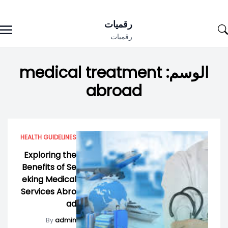
Ski
رقميات
t
رقميات
conten
الوسم:
medical treatment
abroad
HEALTH GUIDELINES
Exploring the
Benefits of Se
eking Medical
Services Abro
ad
By
admin