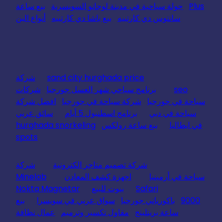
Plus
جولة سياحية في مدينة لوجانو السويسرية
بيع ساعة
سانتوس دي كارتييه
بيع باشا دي كارتييه
أنواع البن
sand city hurghada price
شركة
seo
برنامج سياحي شهر العسل جورجيا
شركات
سياحة في جورجيا
شركة سياحة في جورجيا
افضل شركة
سياحة في دبي
برنامج اسطنبول 5 أيام
سائق عربي
في ايطاليا
بيع ساعة رولكس
hurghada snorkeling
spots
شركة تصميم متاجر الكترونية
شركة
سياحة في أرمينيا
اجهزة كشف المعادن
Minelab
Safari
بيوت للبيع
Nokta Magnetar
9000
باكورياني جورجيا
سواق عربي في سويسرا
بيع
ساعة بريتلينج
مقاول تكسير وترميم
عمال نظافة