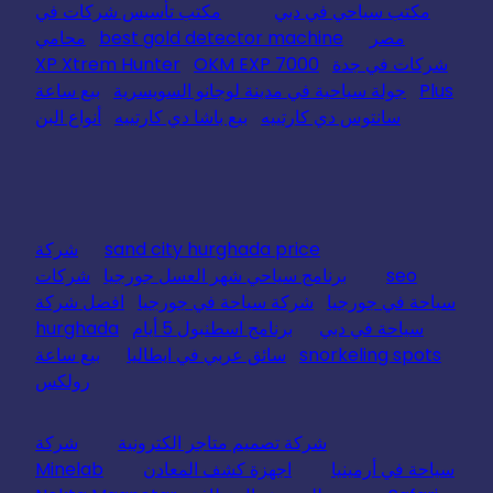
مكتب سياحي في دبي
مكتب تأسيس شركات في
مصر
best gold detector machine
محامي
شركات في جدة
OKM EXP 7000
XP Xtrem Hunter
Plus
جولة سياحية في مدينة لوجانو السويسرية
بيع ساعة
سانتوس دي كارتييه
بيع باشا دي كارتييه
أنواع البن
sand city hurghada price
شركة
seo
برنامج سياحي شهر العسل جورجيا
شركات
سياحة في جورجيا
شركة سياحة في جورجيا
افضل شركة
سياحة في دبي
برنامج اسطنبول 5 أيام
hurghada
snorkeling spots
سائق عربي في ايطاليا
بيع ساعة
رولكس
شركة تصميم متاجر الكترونية
شركة
سياحة في أرمينيا
اجهزة كشف المعادن
Minelab