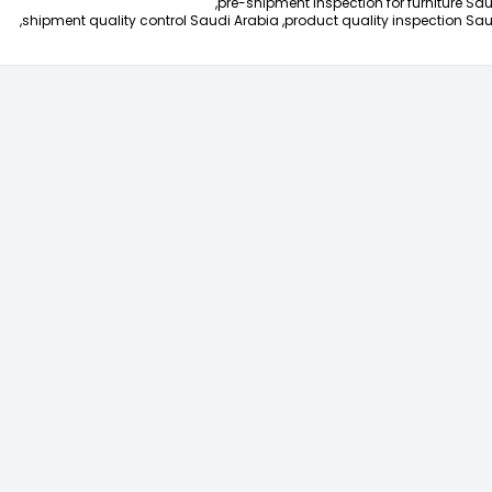
pre-shipment inspection for furniture Sau
shipment quality control Saudi Arabia,
product quality inspection Sau