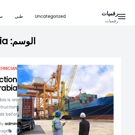
Ski
رقميات
Uncategorized
طبي
سي
t
رقميات
conten
الوسم:
ia
CHNICIAN
ction
Arabia
bia is an
truction
s befor...
By
admin
ags -
|