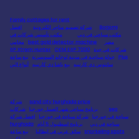
Family cottages for rent
Borjomi
شركة تصميم متاجر الكترونية
افضل
مكتب سياحي في دبي
مكتب تأسيس شركات في
مصر
best gold detector machine
محامي
شركات في جدة
OKM EXP 7000
XP Xtrem Hunter
Plus
جولة سياحية في مدينة لوجانو السويسرية
بيع ساعة
سانتوس دي كارتييه
بيع باشا دي كارتييه
أنواع البن
sand city hurghada price
شركة
seo
برنامج سياحي شهر العسل جورجيا
شركات
سياحة في جورجيا
شركة سياحة في جورجيا
افضل شركة
سياحة في دبي
برنامج اسطنبول 5 أيام
hurghada
snorkeling spots
سائق عربي في ايطاليا
بيع ساعة
رولكس