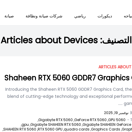
احه
ديكورات
رياضي
شركات صيانة ونظافة
صيانة
التصنيف:
Articles about Devices
ARTICLES ABOUT
Shaheen RTX 5060 GDDR7 Graphics
Introducing the Shaheen RTX 5060 GDDR7 Graphics Card, the
blend of cutting-edge technology and exceptional perform
.....
gam
|
نوفمبر 19, 2025
Gigabyte RTX 5060,
GeForce RTX 5060,
5060 GPU,
T
gpu,
Gigabyte SHAHEEN RTX 5060,
Gigabyte SHAHEEN GeForce 
SHAHEEN RTX 5060,
RTX 5060 GPU,
quadro cards,
Graphics Cards,
Graph