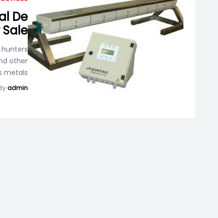
al De
r Sale
e hunters
and other
metals,...
By
admin