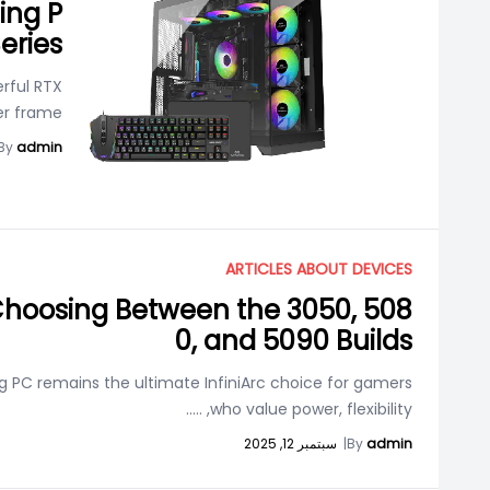
ing P
eries
erful RTX
ter frame
By
admin
ARTICLES ABOUT DEVICES
Choosing Between the 3050, 508
0, and 5090 Builds
 PC remains the ultimate InfiniArc choice for gamers
.....
who value power, flexibility,
admin
By
|
سبتمبر 12, 2025