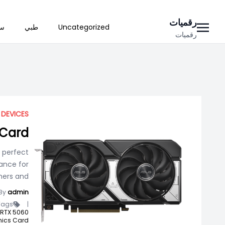
Ski
رقميات
Uncategorized
طبي
سي
t
رقميات
conten
 DEVICES
 Card
 perfect
ance for
ers and
By
admin
ags -
|
RTX 5060,
ics Card,