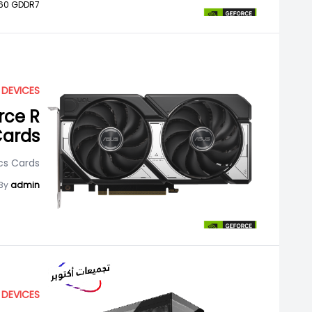
60 GDDR7,
 DEVICES
rce R
Cards
cs Cards
By
admin
 DEVICES