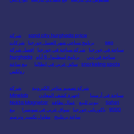
sand city hurghada price
شركة
seo
برنامج سياحي شهر العسل جورجيا
شركات
سياحة في جورجيا
شركة سياحة في جورجيا
افضل شركة
سياحة في دبي
برنامج اسطنبول 5 أيام
hurghada
snorkeling spots
سائق عربي في ايطاليا
بيع ساعة
رولكس
شركة تصميم متاجر الكترونية
شركة
سياحة في أرمينيا
اجهزة كشف المعادن
Minelab
Safari
بيوت للبيع
عمال نظافة
Nokta Magnetar
9000
باكورياني جورجيا
سواق عربي في سويسرا
بيع
ساعة بريتلينج
مقاول تكسير وترميم