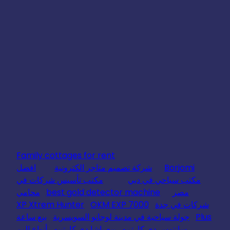
Family cottages for rent
Borjomi
شركة تصميم متاجر الكترونية
افضل
مكتب سياحي في دبي
مكتب تأسيس شركات في
مصر
best gold detector machine
محامي
شركات في جدة
OKM EXP 7000
XP Xtrem Hunter
Plus
جولة سياحية في مدينة لوجانو السويسرية
بيع ساعة
سانتوس دي كارتييه
بيع باشا دي كارتييه
أنواع البن