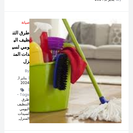
صيانة
طرق التن
ظيف الي
ومي لسي
دات المن
زل
By
|
يناير 1,
2024
|
Tags -
طرق
التنظيف
اليومي
لسيدات
المنزل,