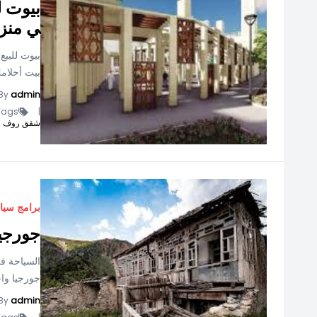
بيوت ل
ي منز
بيوت للبيع
بيت أحلامك
By
admin
ags -
|
شقق روف للب
برامج سيا
جورجيا
السياحة في
جورجيا واح
By
admin