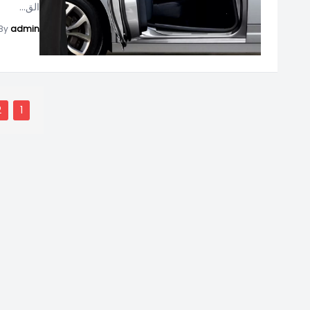
الق...
By
admin
2
1