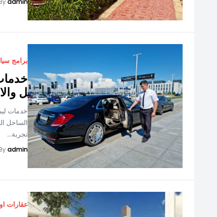
By
admin
برامج سيا
خدمات 
ل والا
خدمات ليمو
الساحل ال
تجربة...
By
admin
عقارات او