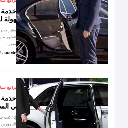
برامج سيا
خدمة ح
هولة ل
يعتبر حجز
تنقلهم من
سفر...
By
admin
برامج سيا
خدمة ل
ي الس
إذا كنت ت
الليموزين 