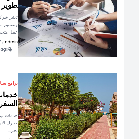
طوير و
تعتبر شرك
وتصميم مو
عمل متخص
By
admin
ags -
|
برامج سيا
خدمات 
السفر
خدمات ليم
خيارك الأم
تجر...