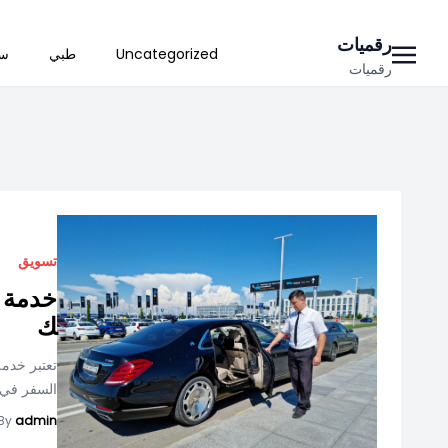
Ski
رقميات
Uncategorized
طبي
سي
t
رقميات
conten
تسويق
خدمة ل
ك
تعتبر خدمة
السفر في ا
By
admin