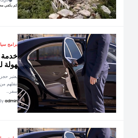
ags -
|
كم يكفي مص
برامج سيا
خدمة ح
هولة ل
يعتبر حجز
تنقلهم من
سفر...
By
admin