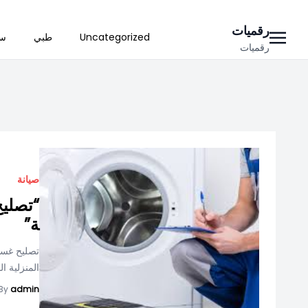
Ski
رقميات
Uncategorized
طبي
سي
t
رقميات
conten
صيانة
“تصليح
ة”
تصليح غسال
المنزلية ا
By
admin