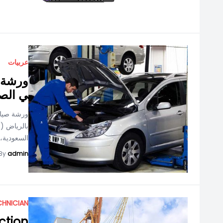
عربيات
ورشة ص
ي الصي
ورشة صيان
بالرياض (
السعودية، 
By
admin
CHNICIAN
ction