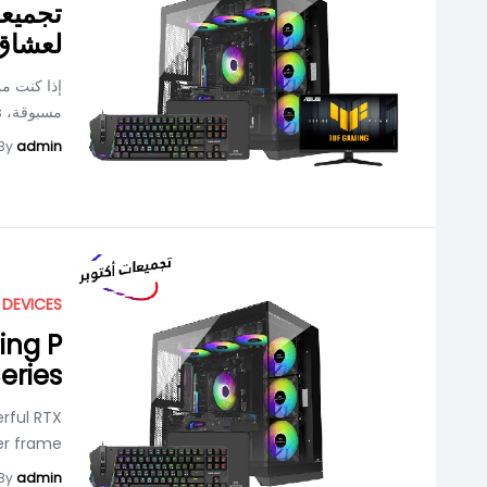
لعشاق 
إذا كنت م
مسبوقة، https://www.infiniarc.com/desktops فـ تجميعة RTX
By
admin
 DEVICES
ing P
eries
erful RTX
ter frame
By
admin