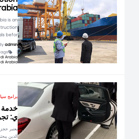
Arabia
bia is an
truction
s befor...
By
admin
ags -
|
di Arabia,
di Arabia,
برامج سيا
خدمة ح
ي: تجر
يعتبر حجز
الذين يبحث