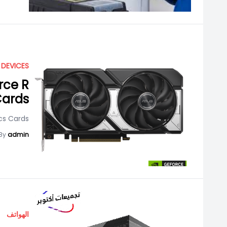
 DEVICES
rce R
Cards
cs Cards
By
admin
الهواتف